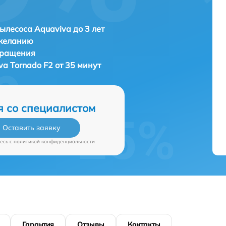
ылесоса Aquaviva до 3 лет
 желанию
бращения
va Tornado F2 от 35 минут
я со специалистом
Оставить заявку
есь c
политикой конфиденциальности
Гарантия
Отзывы
Контакты